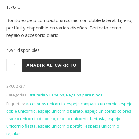
1,78
€
Bonito espejo compacto unicornio con doble lateral. Ligero,
portátil y disponible en varios diseños. Perfecto como
regalo o accesorio diario.
4291 disponibles
ESPEJO "UNICORNIO" cantidad
AÑADIR AL CARRITO
SKU:
2727
Categorías:
Bisutería y Espejos
,
Regalos para niños
Etiquetas:
accesorios unicornio
,
espejo compacto unicornio
,
espejo
doble unicornio
,
espejo unicornio barato
,
espejo unicornio colores
,
espejo unicornio de bolso
,
espejo unicornio fantasía
,
espejo
unicornio fiesta
,
espejo unicornio portátil
,
espejos unicornio
regalos