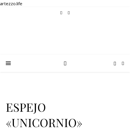
artezzo.life
ESPEJO
«UNICORNIO»