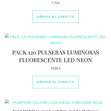
1,76
€
Valorado
con
2.88
de 5
AÑADIR AL CARRITO
PACK 120 PULSERAS LUMINOSAS
FLUORESCENTE LED NEON
18,86
€
AÑADIR AL CARRITO