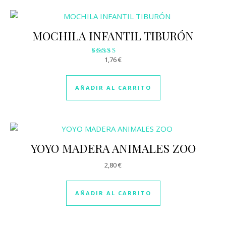
MOCHILA INFANTIL TIBURÓN
1,76
€
Valorado
con
2.89
de 5
AÑADIR AL CARRITO
YOYO MADERA ANIMALES ZOO
2,80
€
AÑADIR AL CARRITO