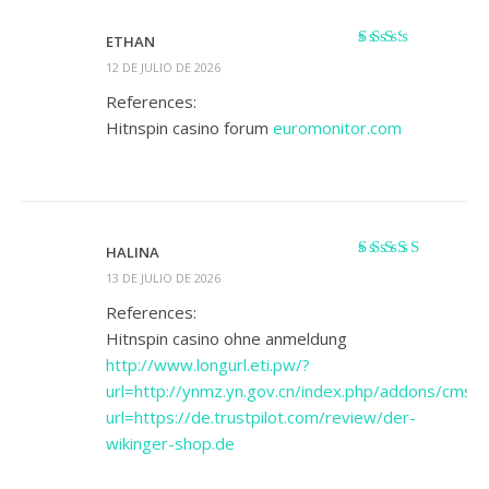
ETHAN
Valorado
12 DE JULIO DE 2026
con
2
de 5
References:
Hitnspin casino forum
euromonitor.com
HALINA
Valorado con
5
13 DE JULIO DE 2026
de 5
References:
Hitnspin casino ohne anmeldung
http://www.longurl.eti.pw/?
url=http://ynmz.yn.gov.cn/index.php/addons/cms/g
url=https://de.trustpilot.com/review/der-
wikinger-shop.de