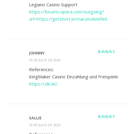
Legiano Casino Support
https://forums.opera.com/outgoing?
url=https://getshort.in/marvinokeefe6
JOHNNY
Valorado
10 DE JULIO DE 2026
con
3
de
5
References:
KingMaker Casino Einzahlung und Freispiele
https://slk.lat/
SALLIE
Valorado
10 DE JULIO DE 2026
con
3
de
5