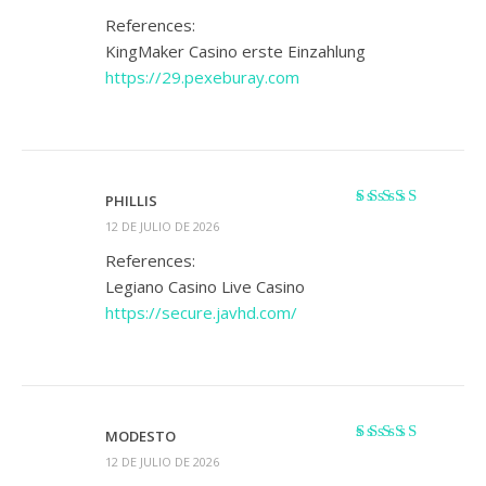
con
1
References:
de
KingMaker Casino erste Einzahlung
5
https://29.pexeburay.com
PHILLIS
Valorado
12 DE JULIO DE 2026
con
4
de 5
References:
Legiano Casino Live Casino
https://secure.javhd.com/
MODESTO
Valorado con
5
12 DE JULIO DE 2026
de 5