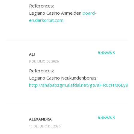
1
References:
de
Legiano Casino Anmelden
board-
5
en.darkorbit.com
ALI
Valorado
9 DE JULIO DE 2026
con
4
de 5
References:
Legiano Casino Neukundenbonus
http://shababzgm.alafdal.net/go/aHR0cHM6L
ALEXANDRA
Valorado
10 DE JULIO DE 2026
con
4
de 5