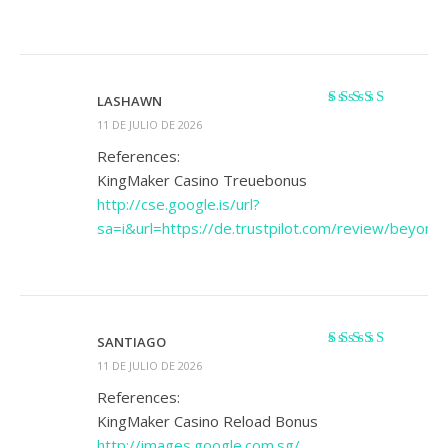
LASHAWN
Valorado con
5
11 DE JULIO DE 2026
de 5
References:
KingMaker Casino Treuebonus
http://cse.google.is/url?
sa=i&url=https://de.trustpilot.com/review/beyondj
SANTIAGO
Valorado con
5
11 DE JULIO DE 2026
de 5
References:
KingMaker Casino Reload Bonus
http://images.google.com.sg/