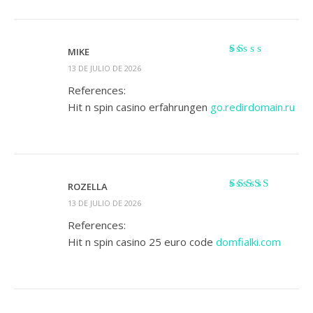
MIKE
Valorado
13 DE JULIO DE 2026
con
1
References:
de
Hit n spin casino erfahrungen
go.redirdomain.ru
5
ROZELLA
Valorado
13 DE JULIO DE 2026
con
4
de 5
References:
Hit n spin casino 25 euro code
domfialki.com