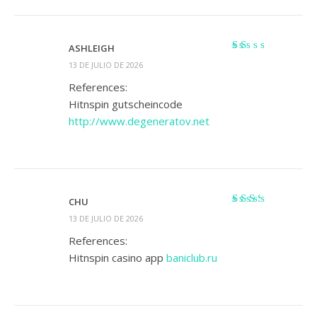
ASHLEIGH
Valorado
13 DE JULIO DE 2026
con
1
References:
de
Hitnspin gutscheincode
5
http://www.degeneratov.net
CHU
Valorado
13 DE JULIO DE 2026
con
2
de 5
References:
Hitnspin casino app
baniclub.ru