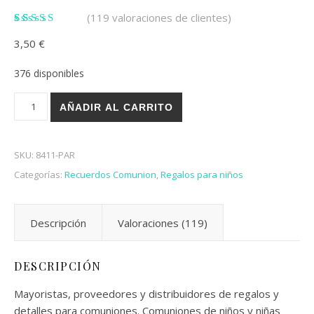
(
119
valoraciones de clientes)
Valorado
119
3,50
€
con
3.00
de 5 en
base a
376 disponibles
valoraciones
de
clientes
JUEGO MAGNETICO "PARCHIS" cantidad
AÑADIR AL CARRITO
SKU:
8411-PAR
Categorías:
Recuerdos Comunion
,
Regalos para niños
Descripción
Valoraciones (119)
DESCRIPCIÓN
Mayoristas, proveedores y distribuidores de regalos y
detalles para comuniones. Comuniones de niños y niñas