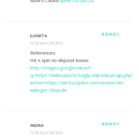
Monro Casino
ipeer.ctlt.ubc.ca
JUANITA
Valorado
12 DE JULIO DE 2026
con
3
de
5
References:
Hit n spin no deposit bonus
http://images.google.mk/url?
q=https://wikisoporte.fcaglp.unlp.edu.ar/api.php?
action=https://de.trustpilot.com/review/der-
wikinger-shop.de
INDIRA
Valorado
12 DE JULIO DE 2026
con
3
de