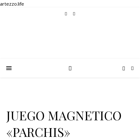
artezzo.life
JUEGO MAGNETICO
«PARCHIS»