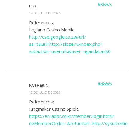
ILSE
Valorado
12 DE JULIO DE 2026
con
2
de 5
References:
Legiano Casino Mobile
http://cse.google.co.zw/url?
sa=t&url=http://sibze.ru/index.php?
subaction=userinfo&user=ugandacan80
KATHERIN
Valorado
12 DE JULIO DE 2026
con
2
de 5
References:
Kingmaker Casino Spiele
https://en.lador.co.kr/member/login.html?
noMemberOrder=&returnUrl=http://sysurl.online/