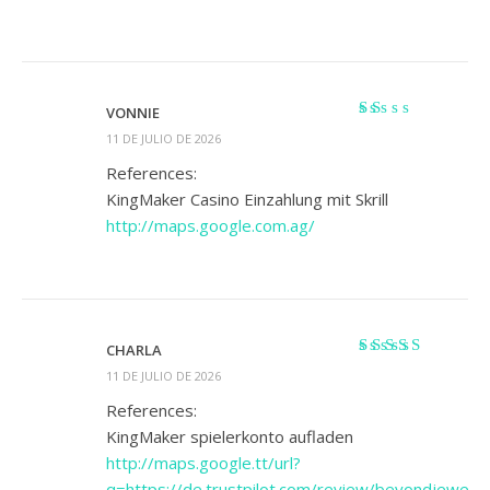
VONNIE
Valorado
11 DE JULIO DE 2026
con
1
References:
de
KingMaker Casino Einzahlung mit Skrill
5
http://maps.google.com.ag/
CHARLA
Valorado
11 DE JULIO DE 2026
con
4
de 5
References:
KingMaker spielerkonto aufladen
http://maps.google.tt/url?
q=https://de.trustpilot.com/review/beyondjewelle