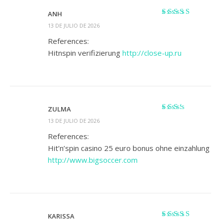
ANH
Valorado
13 DE JULIO DE 2026
con
3
de
5
References:
Hitnspin verifizierung
http://close-up.ru
ZULMA
Valorado
13 DE JULIO DE 2026
con
2
de 5
References:
Hit’n’spin casino 25 euro bonus ohne einzahlung
http://www.bigsoccer.com
KARISSA