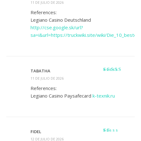
Valorado
11 DE JULIO DE 2026
con
3
de
5
References:
Legiano Casino Deutschland
http://cse.google.sk/url?
sa=i&url=https://truckwiki.site/wiki/Die_10_beste
TABATHA
Valorado
11 DE JULIO DE 2026
con
4
de 5
References:
Legiano Casino Paysafecard
k-texnik.ru
FIDEL
Valorado
12 DE JULIO DE 2026