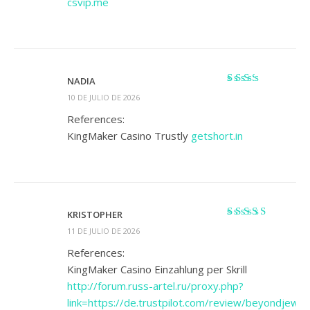
csvip.me
NADIA
Valorado
10 DE JULIO DE 2026
con
2
de 5
References:
KingMaker Casino Trustly
getshort.in
KRISTOPHER
Valorado
11 DE JULIO DE 2026
con
4
de 5
References:
KingMaker Casino Einzahlung per Skrill
http://forum.russ-artel.ru/proxy.php?
link=https://de.trustpilot.com/review/beyondjewel