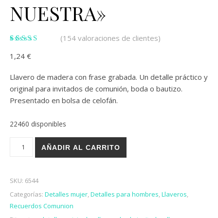
NUESTRA»
(
154
valoraciones de clientes)
Valorado
154
1,24
€
con
3.16
de 5 en
base a
Llavero de madera con frase grabada. Un detalle práctico y
valoraciones
de
original para invitados de comunión, boda o bautizo.
clientes
Presentado en bolsa de celofán.
22460 disponibles
LLAVERO MADERA "SUERTE LA NUESTRA" cantidad
AÑADIR AL CARRITO
SKU:
6544
Categorías:
Detalles mujer
,
Detalles para hombres
,
Llaveros
,
Recuerdos Comunion