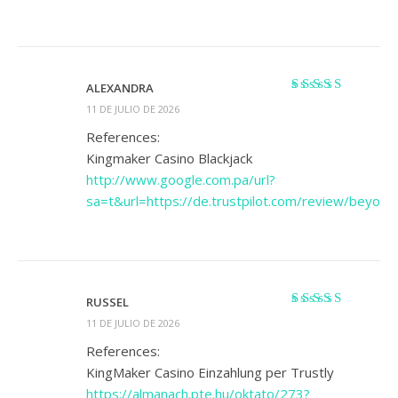
ALEXANDRA
Valorado con
5
11 DE JULIO DE 2026
de 5
References:
Kingmaker Casino Blackjack
http://www.google.com.pa/url?
sa=t&url=https://de.trustpilot.com/review/beyond
RUSSEL
Valorado con
5
11 DE JULIO DE 2026
de 5
References:
KingMaker Casino Einzahlung per Trustly
https://almanach.pte.hu/oktato/273?