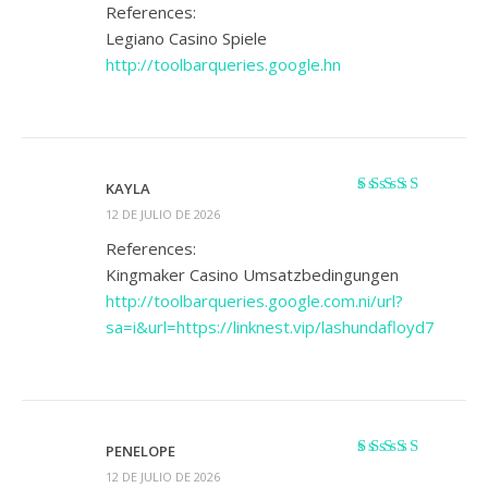
de 5
References:
Legiano Casino Spiele
http://toolbarqueries.google.hn
KAYLA
Valorado
12 DE JULIO DE 2026
con
4
de 5
References:
Kingmaker Casino Umsatzbedingungen
http://toolbarqueries.google.com.ni/url?
sa=i&url=https://linknest.vip/lashundafloyd7
PENELOPE
Valorado
12 DE JULIO DE 2026
con
3
de