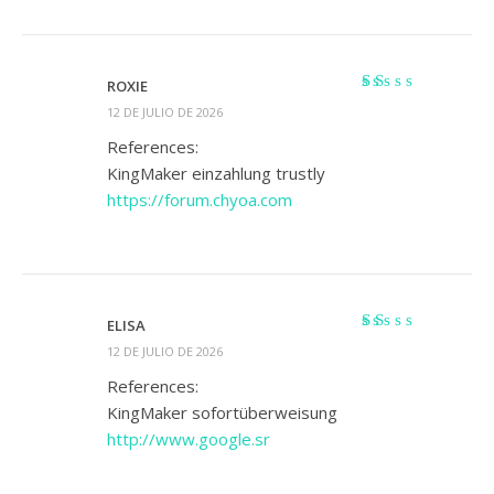
ROXIE
Valorado
12 DE JULIO DE 2026
con
1
References:
de
KingMaker einzahlung trustly
5
https://forum.chyoa.com
ELISA
Valorado
12 DE JULIO DE 2026
con
1
References:
de
KingMaker sofortüberweisung
5
http://www.google.sr