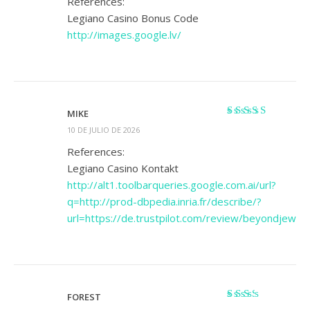
References:
Legiano Casino Bonus Code
http://images.google.lv/
MIKE
Valorado
10 DE JULIO DE 2026
con
4
de 5
References:
Legiano Casino Kontakt
http://alt1.toolbarqueries.google.com.ai/url?
q=http://prod-dbpedia.inria.fr/describe/?
url=https://de.trustpilot.com/review/beyondjewell
FOREST
Valorado