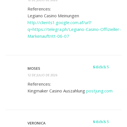
con
3
de
5
References:
Legiano Casino Meinungen
http://clients1.google.com.af/url?
q=https://telegra.ph/Legiano-Casino-Offizieller-
Markenauftritt-06-07
MOSES
Valorado
12 DE JULIO DE 2026
con
4
de 5
References:
Kingmaker Casino Auszahlung
postjung.com
VERONICA