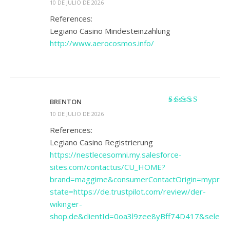
10 DE JULIO DE 2026
con
2
de 5
References:
Legiano Casino Mindesteinzahlung
http://www.aerocosmos.info/
BRENTON
Valorado con
5
10 DE JULIO DE 2026
de 5
References:
Legiano Casino Registrierung
https://nestlecesomni.my.salesforce-
sites.com/contactus/CU_HOME?
brand=maggime&consumerContactOrigin=myprofile
state=https://de.trustpilot.com/review/der-
wikinger-
shop.de&clientId=0oa3l9zee8yBff74D417&sele