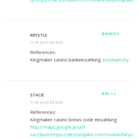
KRYSTLE
Valorado
11 DE JULIO DE 2026
con
4
de 5
References:
Kingmaker casino bankeinzahlung
zooshans.by
STACIE
Valorado
11 DE JULIO DE 2026
con
1
References:
de
Kingmaker casino bonus code einzahlung
5
http://maps.google.je/url?
sa=t&url=https://de.trustpilot.com/review/beyond