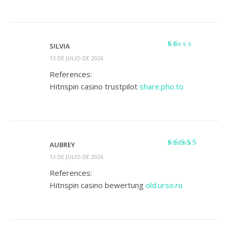
SILVIA
Valorado
13 DE JULIO DE 2026
con
1
References:
de
Hitnspin casino trustpilot
share.pho.to
5
AUBREY
Valorado con
5
13 DE JULIO DE 2026
de 5
References:
Hitnspin casino bewertung
old.urso.ru