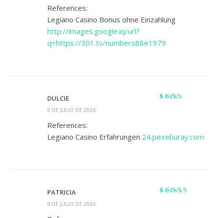
References:
Legiano Casino Bonus ohne Einzahlung
http://images.google.iq/url?
q=https://301.tv/numbers88e1979
DULCIE
Valorado
9 DE JULIO DE 2026
con
2
de 5
References:
Legiano Casino Erfahrungen
24.pexeburay.com
PATRICIA
Valorado con
5
9 DE JULIO DE 2026
de 5