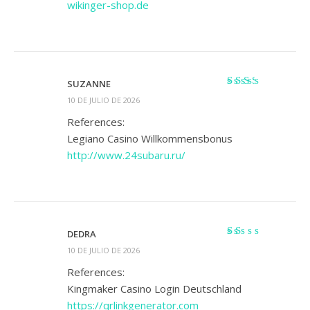
wikinger-shop.de
SUZANNE
Valorado
10 DE JULIO DE 2026
con
2
de 5
References:
Legiano Casino Willkommensbonus
http://www.24subaru.ru/
DEDRA
Valorado
10 DE JULIO DE 2026
con
1
References:
de
Kingmaker Casino Login Deutschland
5
https://qrlinkgenerator.com