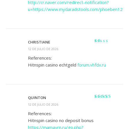
http://cr.naver.com/redirect-notification?
u=https://www.mydaradstools.com/phoeben121
CHRISTIANE
Valorado
12 DE JULIO DE 2026
con
1
References:
de
Hitnspin casino echtgeld
forum.vhfdx.ru
5
QUINTON
Valorado con
5
12 DE JULIO DE 2026
de 5
References:
Hitnspin casino no deposit bonus
https://mamavrn.ru/go.php?