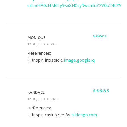
url=aHR0cHM6Ly9saXN0cy5wcmluY2V0b24uZWR1L
MONIQUE
Valorado
12 DE JULIO DE 2026
con
2
de 5
References:
Hitnspin freispiele
image.google.iq
KANDACE
Valorado
12 DE JULIO DE 2026
con
4
de 5
References:
Hitnspin casino seriös
slidesgo.com