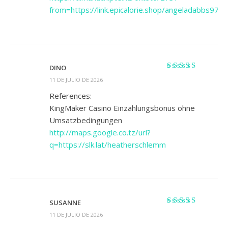
from=https://link.epicalorie.shop/angeladabbs973
DINO
Valorado con
5
11 DE JULIO DE 2026
de 5
References:
KingMaker Casino Einzahlungsbonus ohne
Umsatzbedingungen
http://maps.google.co.tz/url?
q=https://slk.lat/heatherschlemm
SUSANNE
Valorado
11 DE JULIO DE 2026
con
4
de 5