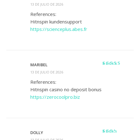
Valorado
13 DE JULIO DE 2026
con
3
de
5
References:
Hitnspin kundensupport
https://scienceplus.abes.fr
MARIBEL
Valorado
13 DE JULIO DE 2026
con
4
de 5
References:
Hitnspin casino no deposit bonus
https://zerocoolpro.biz
DOLLY
Valorado
13 DE JULIO DE 2026