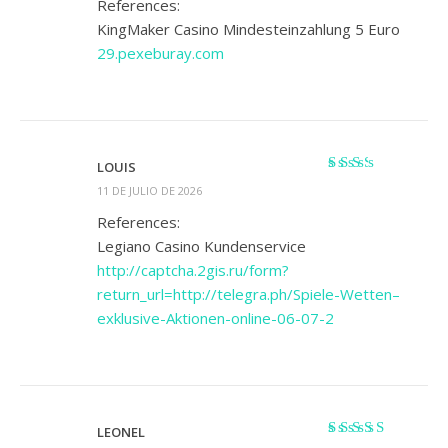
References:
KingMaker Casino Mindesteinzahlung 5 Euro
29.pexeburay.com
LOUIS
Valorado
11 DE JULIO DE 2026
con
2
de 5
References:
Legiano Casino Kundenservice
http://captcha.2gis.ru/form?
return_url=http://telegra.ph/Spiele-Wetten–
exklusive-Aktionen-online-06-07-2
LEONEL