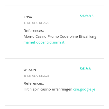
ROSA
Valorado
13 DE JULIO DE 2026
con
4
de 5
References:
Monro Casino Promo Code ohne Einzahlung
mameli.docenti.di.unimi.it
WILSON
Valorado
13 DE JULIO DE 2026
con
2
de 5
References:
Hit n spin casino erfahrungen
cse.google.je