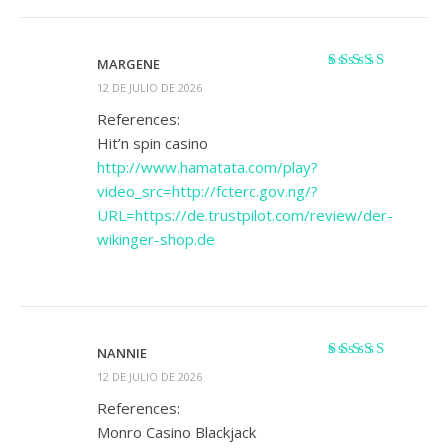
MARGENE
Valorado
12 DE JULIO DE 2026
con
4
de 5
References:
Hit’n spin casino
http://www.hamatata.com/play?
video_src=http://fcterc.gov.ng/?
URL=https://de.trustpilot.com/review/der-
wikinger-shop.de
NANNIE
Valorado
12 DE JULIO DE 2026
con
3
de
5
References:
Monro Casino Blackjack