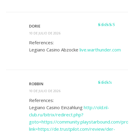
DORIE
Valorado
10 DE JULIO DE 2026
con
3
de
5
References:
Legiano Casino Abzocke
live.warthunder.com
ROBBIN
Valorado
10 DE JULIO DE 2026
con
2
de 5
References:
Legiano Casino Einzahlung
http://old.nl-
club.ru/bitrix/redirect.php?
goto=https://community.playstarbound.com/proxy
link=https://de.trustpilot.com/review/der-