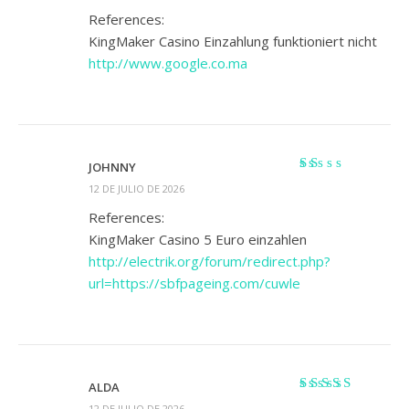
5
References:
KingMaker Casino Einzahlung funktioniert nicht
http://www.google.co.ma
JOHNNY
Valorado
12 DE JULIO DE 2026
con
1
References:
de
KingMaker Casino 5 Euro einzahlen
5
http://electrik.org/forum/redirect.php?
url=https://sbfpageing.com/cuwle
ALDA
Valorado
12 DE JULIO DE 2026