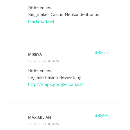
con
1
References:
de
Kingmaker Casino Neukundenbonus
5
blackmod.net
MIREYA
Valorado
12 DE JULIO DE 2026
con
1
References:
de
Legiano Casino Bewertung
5
http://maps.google.com.na/
MAXIMILIAN
Valorado
12 DE JULIO DE 2026
con
2