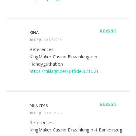
KINA
Valorado
10 DE JULIO DE 2026
con
4
de 5
References:
KingMaker Casino Einzahlung per
Handyguthaben
https://tiklagit.net/jrtfidel871521
PRINCESS
Valorado
10 DE JULIO DE 2026
con
4
de 5
References:
KingMaker Casino Einzahlung mit Bankeinzug