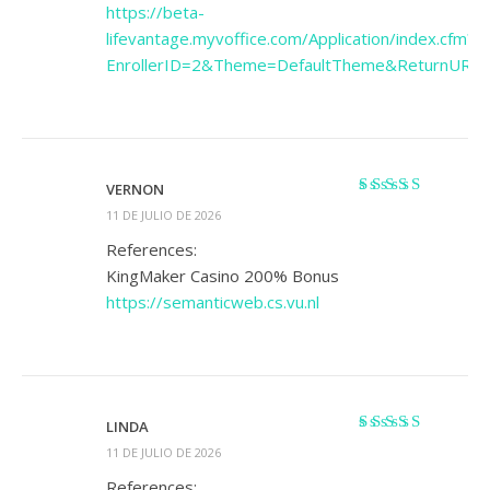
https://beta-
lifevantage.myvoffice.com/Application/index.cfm?
EnrollerID=2&Theme=DefaultTheme&ReturnURL=de.
VERNON
Valorado
11 DE JULIO DE 2026
con
4
de 5
References:
KingMaker Casino 200% Bonus
https://semanticweb.cs.vu.nl
LINDA
Valorado
11 DE JULIO DE 2026
con
4
de 5
References: