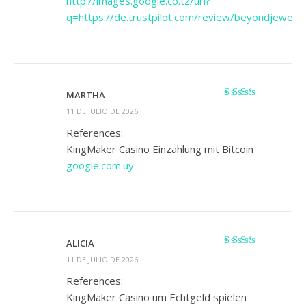
http://images.google.co.tz/url?
q=https://de.trustpilot.com/review/beyondjewelle
MARTHA
Valorado
11 DE JULIO DE 2026
con
2
de 5
References:
KingMaker Casino Einzahlung mit Bitcoin
google.com.uy
ALICIA
Valorado
11 DE JULIO DE 2026
con
2
de 5
References:
KingMaker Casino um Echtgeld spielen