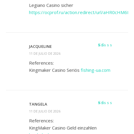
Legiano Casino sicher
https://ocprof.ru/action.redirect/url/aHR
JACQUELINE
Valorado
11 DE JULIO DE 2026
con
1
References:
de
Kingmaker Casino Seriös
fishing-ua.com
5
TANGELA
Valorado
11 DE JULIO DE 2026
con
1
References:
de
KingMaker Casino Geld einzahlen
5