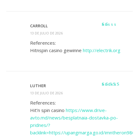
CARROLL
Valorado
13 DE JULIO DE 2026
con
1
References:
de
Hitnspin casino gewinne
http://electrik.org
5
LUTHER
Valorado
13 DE JULIO DE 2026
con
4
de 5
References:
Hit’n spin casino
https://www.drive-
avto.md/news/besplatnaia-dostavka-po-
pridnes/?
backlink=https://upangmarga.go.id/imntheron9805