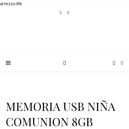
artezzo.life
MEMORIA USB NIÑA
COMUNION 8GB