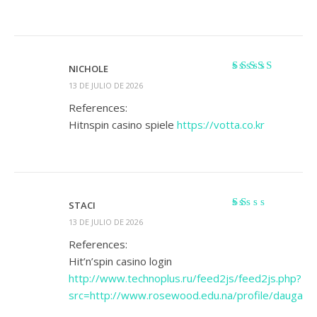
NICHOLE
Valorado
13 DE JULIO DE 2026
con
3
de
5
References:
Hitnspin casino spiele
https://votta.co.kr
STACI
Valorado
13 DE JULIO DE 2026
con
1
References:
de
Hit’n’spin casino login
5
http://www.technoplus.ru/feed2js/feed2js.php?
src=http://www.rosewood.edu.na/profile/dauga