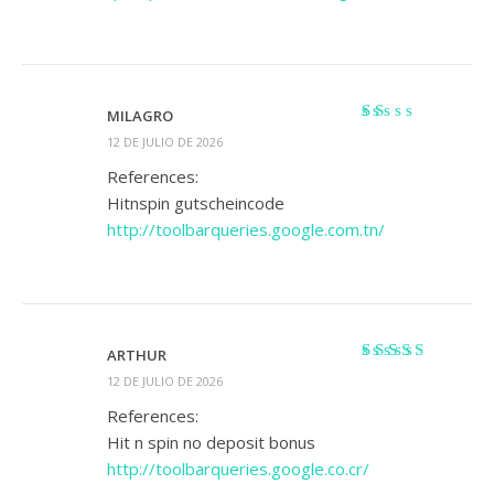
MILAGRO
Valorado
12 DE JULIO DE 2026
con
1
References:
de
Hitnspin gutscheincode
5
http://toolbarqueries.google.com.tn/
ARTHUR
Valorado
12 DE JULIO DE 2026
con
3
de
5
References:
Hit n spin no deposit bonus
http://toolbarqueries.google.co.cr/