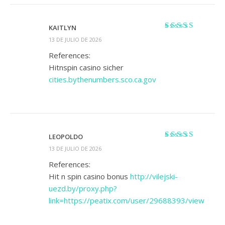
KAITLYN
Valorado con
5
13 DE JULIO DE 2026
de 5
References:
Hitnspin casino sicher
cities.bythenumbers.sco.ca.gov
LEOPOLDO
Valorado
13 DE JULIO DE 2026
con
3
de
5
References:
Hit n spin casino bonus
http://vilejski-
uezd.by/proxy.php?
link=https://peatix.com/user/29688393/view