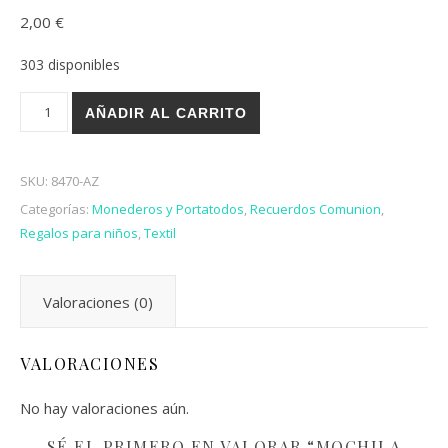
2,00
€
303 disponibles
MOCHILA POLIESTER ELEFANTE cantidad
AÑADIR AL CARRITO
SKU:
8470-AZ
Categorías:
Monederos y Portatodos
,
Recuerdos Comunion
,
Regalos para niños
,
Textil
Valoraciones (0)
VALORACIONES
No hay valoraciones aún.
SÉ EL PRIMERO EN VALORAR “MOCHILA