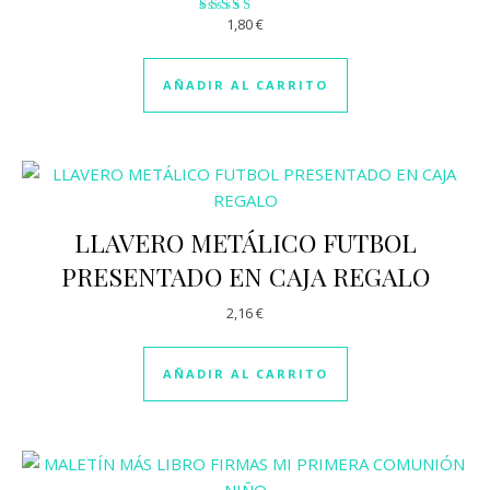
1,80
€
Valorado
con
2.77
de 5
AÑADIR AL CARRITO
LLAVERO METÁLICO FUTBOL
PRESENTADO EN CAJA REGALO
2,16
€
AÑADIR AL CARRITO