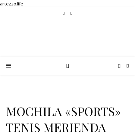
artezzo.life
MOCHILA «SPORTS»
TENIS MERIENDA