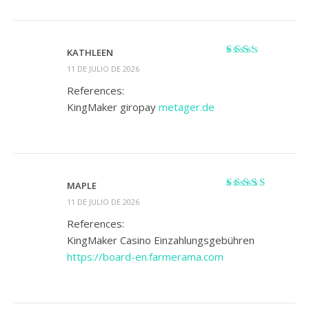
KATHLEEN
Valorado
11 DE JULIO DE 2026
con
2
de 5
References:
KingMaker giropay
metager.de
MAPLE
Valorado
11 DE JULIO DE 2026
con
4
de 5
References:
KingMaker Casino Einzahlungsgebühren
https://board-en.farmerama.com