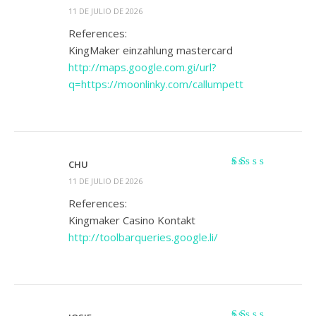
Valorado
11 DE JULIO DE 2026
con
1
References:
de
KingMaker einzahlung mastercard
5
http://maps.google.com.gi/url?
q=https://moonlinky.com/callumpett
CHU
Valorado
11 DE JULIO DE 2026
con
1
References:
de
Kingmaker Casino Kontakt
5
http://toolbarqueries.google.li/