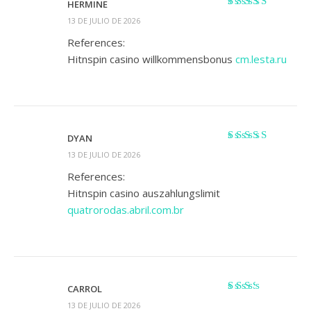
HERMINE
Valorado con
5
13 DE JULIO DE 2026
de 5
References:
Hitnspin casino willkommensbonus
cm.lesta.ru
DYAN
Valorado
13 DE JULIO DE 2026
con
3
de
5
References:
Hitnspin casino auszahlungslimit
quatrorodas.abril.com.br
CARROL
Valorado
13 DE JULIO DE 2026