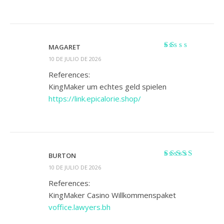
MAGARET
Valorado
10 DE JULIO DE 2026
con
1
References:
de
KingMaker um echtes geld spielen
5
https://link.epicalorie.shop/
BURTON
Valorado con
5
10 DE JULIO DE 2026
de 5
References:
KingMaker Casino Willkommenspaket
voffice.lawyers.bh