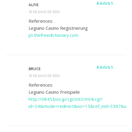
ALFIE
Valorado con
5
10 DE JULIO DE 2026
de 5
References:
Legiano Casino Registrierung
pt.thefreedictionary.com
BRUCE
Valorado con
5
10 DE JULIO DE 2026
de 5
References:
Legiano Casino Freispiele
http://0845.boo.jp/cgi/mt3/mt4i.cgi?
id=24&mode=redirect&no=15&ref_eid=3387&url=http