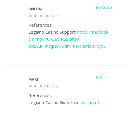
ANITRA
Valorado
10 DE JULIO DE 2026
con
4
de 5
References:
Legiano Casino Support
https://michael-
smirnov.ru/Get_RSS.php?
pRSSurl=https://unim.ma/charlidarcy05
MARI
Valorado
10 DE JULIO DE 2026
con
1
References:
de
Legiano Casino Gutschein
oluchi.yn.lt
5