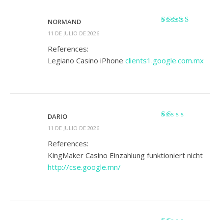
NORMAND
Valorado
11 DE JULIO DE 2026
con
4
de 5
References:
Legiano Casino iPhone
clients1.google.com.mx
DARIO
Valorado
11 DE JULIO DE 2026
con
1
References:
de
KingMaker Casino Einzahlung funktioniert nicht
5
http://cse.google.mn/