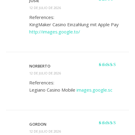
JOSIE
Valorado
12 DE JULIO DE 2026
con
1
References:
de
KingMaker Casino Einzahlung mit Apple Pay
5
http://images.google.to/
NORBERTO
Valorado con
5
12 DE JULIO DE 2026
de 5
References:
Legiano Casino Mobile
images.google.sc
GORDON
Valorado
12 DE JULIO DE 2026
con
4
de 5