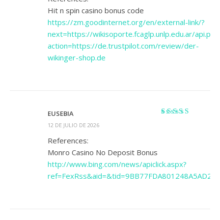
Hit n spin casino bonus code
https://zm.goodinternet.org/en/external-link/?
next=https://wikisoporte.fcaglp.unlp.edu.ar/api.php
action=https://de.trustpilot.com/review/der-
wikinger-shop.de
EUSEBIA
Valorado con
5
12 DE JULIO DE 2026
de 5
References:
Monro Casino No Deposit Bonus
http://www.bing.com/news/apiclick.aspx?
ref=FexRss&aid=&tid=9BB77FDA801248A5AD23FDB