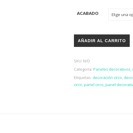
ACABADO
Panel decoración circo canti
AÑADIR AL CARRITO
SKU:
N/D
Categoría:
Paneles decorativos, 
Etiquetas:
decoración circo
,
deco
circo
,
panel circo
,
panel decorativ