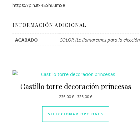
https://pin.it/4SShLumSe
INFORMACIÓN ADICIONAL
ACABADO
COLOR (Le llamaremos para la elección
Castillo torre decoración princesas
Rango de precios: desde 
235,00
€
-
335,00
€
Este producto 
SELECCIONAR OPCIONES