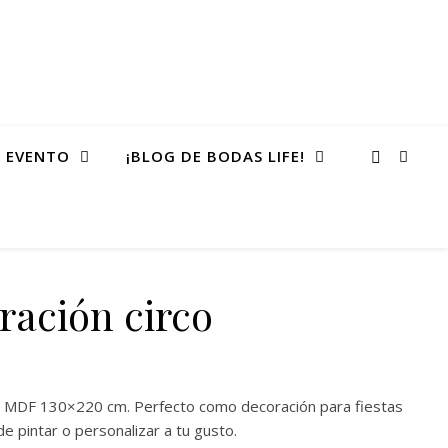
 EVENTO
¡BLOG DE BODAS LIFE!
ración circo
 precios: desde 220,00 € hasta 260,00 €
a MDF 130×220 cm. Perfecto como decoración para fiestas
e pintar o personalizar a tu gusto.