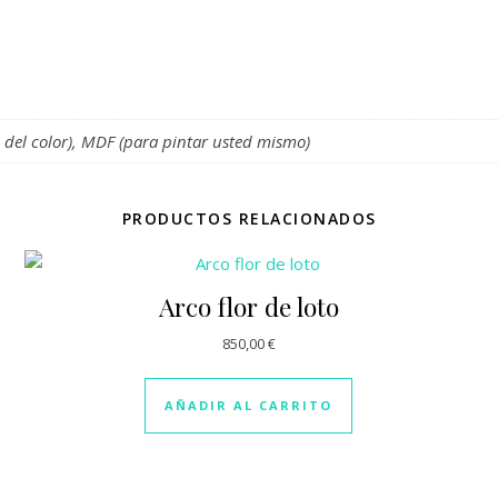
 del color), MDF (para pintar usted mismo)
PRODUCTOS RELACIONADOS
Arco flor de loto
235,00 € hasta 335,00 €
850,00
€
tiene múltiples variantes. Las opciones se pueden elegir en la p
AÑADIR AL CARRITO