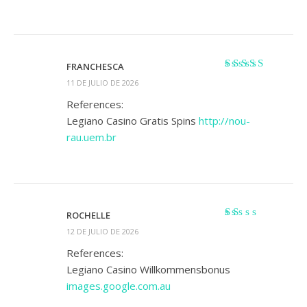
FRANCHESCA
Valorado
11 DE JULIO DE 2026
con
4
de 5
References:
Legiano Casino Gratis Spins
http://nou-
rau.uem.br
ROCHELLE
Valorado
12 DE JULIO DE 2026
con
1
References:
de
Legiano Casino Willkommensbonus
5
images.google.com.au