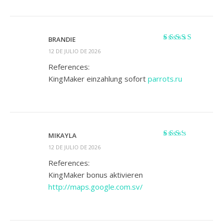
BRANDIE
Valorado
12 DE JULIO DE 2026
con
3
de
5
References:
KingMaker einzahlung sofort
parrots.ru
MIKAYLA
Valorado
12 DE JULIO DE 2026
con
2
de 5
References:
KingMaker bonus aktivieren
http://maps.google.com.sv/