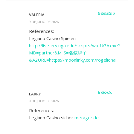
VALERIA
Valorado
9 DE JULIO DE 2026
con
3
de
5
References:
Legiano Casino Spielen
http://listserv.uga.edu/scripts/wa-UGA.exe?
MD=partner&M_S=名錶牌子
&A2URL=https://moonlinky.com/rogeliohai
LARRY
Valorado
9 DE JULIO DE 2026
con
2
de 5
References:
Legiano Casino sicher
metager.de