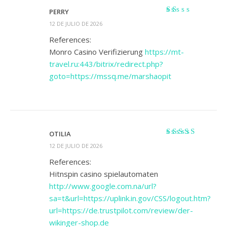
PERRY
Valorado
12 DE JULIO DE 2026
con
1
References:
de
Monro Casino Verifizierung
https://mt-
5
travel.ru:443/bitrix/redirect.php?
goto=https://mssq.me/marshaopit
OTILIA
Valorado con
5
12 DE JULIO DE 2026
de 5
References:
Hitnspin casino spielautomaten
http://www.google.com.na/url?
sa=t&url=https://uplink.in.gov/CSS/logout.htm?
url=https://de.trustpilot.com/review/der-
wikinger-shop.de