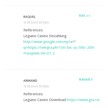
RAQUEL
Valorado
12 DE JULIO DE 2026
con
1
References:
de
Legiano Casino Einzahlung
5
http://www.google.com.my/url?
q=https://telegra.ph/100–bis-zu-500–200-
Freispiele-06-07-2
ARMAND
Valorado con
5
12 DE JULIO DE 2026
de 5
References:
Legiano Casino Download
https://www.gta.ru/