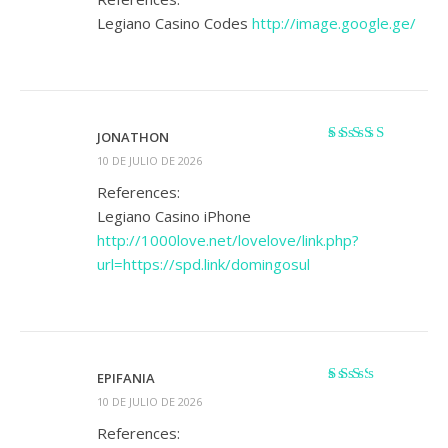
Legiano Casino Codes
http://image.google.ge/
JONATHON
Valorado
10 DE JULIO DE 2026
con
4
de 5
References:
Legiano Casino iPhone
http://1000love.net/lovelove/link.php?
url=https://spd.link/domingosul
EPIFANIA
Valorado
10 DE JULIO DE 2026
con
2
de 5
References: