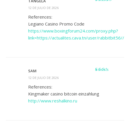
TANGELA
Valorado
12 DE JULIO DE 2026
con
4
de 5
References:
Legiano Casino Promo Code
https://www.boxingforum24.com/proxy.php?
link=https://actualites.cava.tn/user/rabbitbit56//
SAM
Valorado
12 DE JULIO DE 2026
con
2
de 5
References:
Kingmaker casino bitcoin einzahlung
http://www.reshalkino.ru