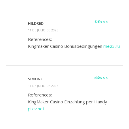
HILDRED
Valorado
11 DE JULIO DE 2026
con
1
References:
de
Kingmaker Casino Bonusbedingungen
me23.ru
5
SIMONE
Valorado
11 DE JULIO DE 2026
con
1
References:
de
KingMaker Casino Einzahlung per Handy
5
pixiv.net