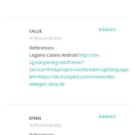
CALLIE
Valorado
10 DE JULIO DE 2026
con
4
de 5
References:
Legiano Casino Android
http://cm-
sg.wargaming.net/frame/?
service=frm&project=wot&realm=sg&language=en&
link=https://de.trustpilot.com/review/der-
wikinger-shop.de
EFREN
Valorado
10 DE JULIO DE 2026
con
4
de 5
References: