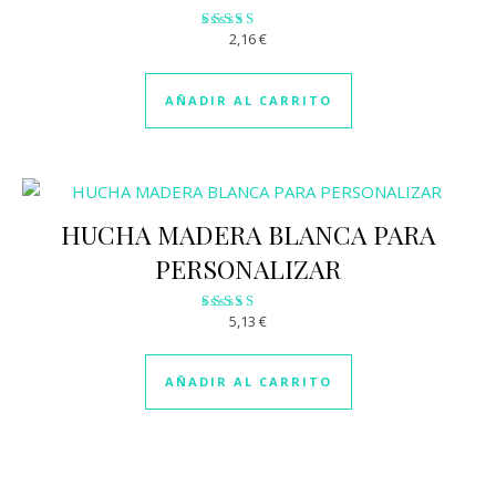
2,16
€
Valorado
con
3.05
de 5
AÑADIR AL CARRITO
HUCHA MADERA BLANCA PARA
PERSONALIZAR
5,13
€
Valorado
con
3.10
de 5
AÑADIR AL CARRITO