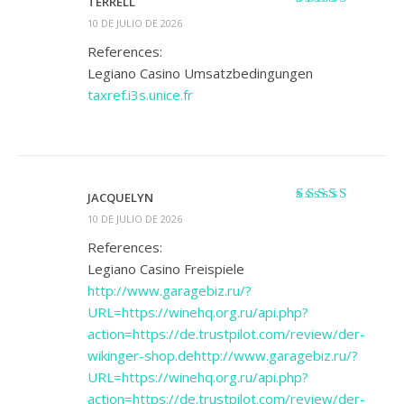
TERRELL
Valorado
10 DE JULIO DE 2026
con
4
de 5
References:
Legiano Casino Umsatzbedingungen
taxref.i3s.unice.fr
JACQUELYN
Valorado
10 DE JULIO DE 2026
con
3
de
5
References:
Legiano Casino Freispiele
http://www.garagebiz.ru/?
URL=https://winehq.org.ru/api.php?
action=https://de.trustpilot.com/review/der-
wikinger-shop.dehttp://www.garagebiz.ru/?
URL=https://winehq.org.ru/api.php?
action=https://de.trustpilot.com/review/der-