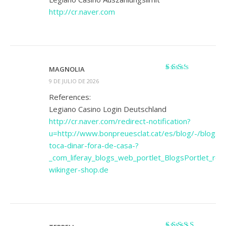
http://cr.naver.com
MAGNOLIA
Valorado
9 DE JULIO DE 2026
con
2
de 5
References:
Legiano Casino Login Deutschland
http://cr.naver.com/redirect-notification?
u=http://www.bonpreuesclat.cat/es/blog/-/blogs/e
toca-dinar-fora-de-casa-?
_com_liferay_blogs_web_portlet_BlogsPortlet_redi
wikinger-shop.de