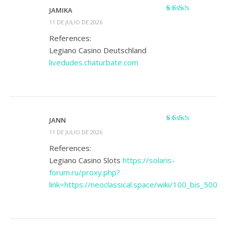
JAMIKA
Valorado
11 DE JULIO DE 2026
con
2
de 5
References:
Legiano Casino Deutschland
livedudes.chaturbate.com
JANN
Valorado
11 DE JULIO DE 2026
con
2
de 5
References:
Legiano Casino Slots
https://solaris-
forum.ru/proxy.php?
link=https://neoclassical.space/wiki/100_bis_500_2