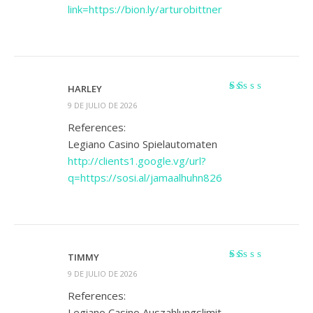
link=https://bion.ly/arturobittner
HARLEY
Valorado
9 DE JULIO DE 2026
con
1
References:
de
Legiano Casino Spielautomaten
5
http://clients1.google.vg/url?
q=https://sosi.al/jamaalhuhn826
TIMMY
Valorado
9 DE JULIO DE 2026
con
1
References:
de
Legiano Casino Auszahlungslimit
5