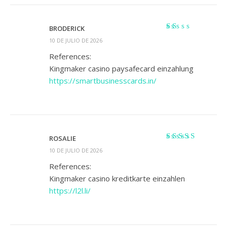
BRODERICK
Valorado
10 DE JULIO DE 2026
con
1
References:
de
Kingmaker casino paysafecard einzahlung
5
https://smartbusinesscards.in/
ROSALIE
Valorado con
5
10 DE JULIO DE 2026
de 5
References:
Kingmaker casino kreditkarte einzahlen
https://l2l.li/