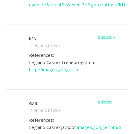
event1=&event2=&event3=&goto=https://k1t.kr
KEN
Valorado con
5
12 DE JULIO DE 2026
de 5
References:
Legiano Casino Treueprogramm
http://images.google.sh
GAIL
Valorado
12 DE JULIO DE 2026
con
2
de 5
References:
Legiano Casino Jackpot
images.google.com.ni