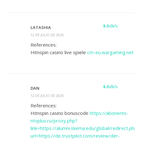
LATASHIA
Valorado
12 DE JULIO DE 2026
con
2
de 5
References:
Hitnspin casino live spiele
cm-eu.wargaming.net
DAN
Valorado
12 DE JULIO DE 2026
con
2
de 5
References:
Hitnspin casino bonuscode
https://abonents-
ntvplus.ru/proxy.php?
link=https://alumni.skema.edu/global/redirect.php?
url=https://de.trustpilot.com/review/der-