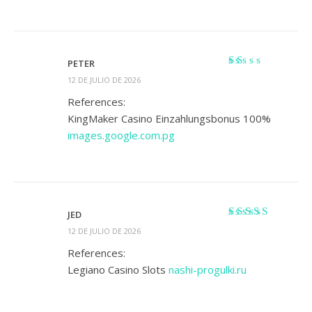
PETER
Valorado
12 DE JULIO DE 2026
con
1
References:
de
KingMaker Casino Einzahlungsbonus 100%
5
images.google.com.pg
JED
Valorado
12 DE JULIO DE 2026
con
3
de
5
References:
Legiano Casino Slots
nashi-progulki.ru