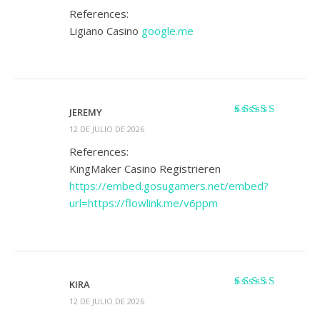
1
References:
de
Ligiano Casino
google.me
5
JEREMY
Valorado
12 DE JULIO DE 2026
con
3
de
5
References:
KingMaker Casino Registrieren
https://embed.gosugamers.net/embed?
url=https://flowlink.me/v6ppm
KIRA
Valorado
12 DE JULIO DE 2026
con
4
de 5