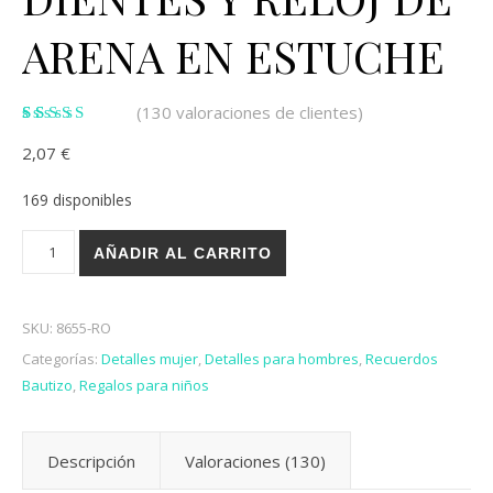
ARENA EN ESTUCHE
(
130
valoraciones de clientes)
Valorado
130
2,07
€
con
2.86
de 5 en
base a
169 disponibles
valoraciones
de
clientes
SET CEPILLO DE DIENTES Y RELOJ DE ARENA EN ESTUCHE ca
AÑADIR AL CARRITO
SKU:
8655-RO
Categorías:
Detalles mujer
,
Detalles para hombres
,
Recuerdos
Bautizo
,
Regalos para niños
Descripción
Valoraciones (130)