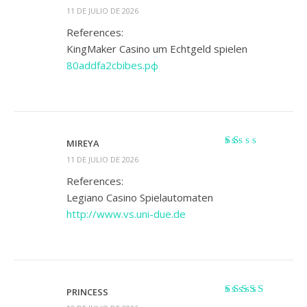
Valorado
11 DE JULIO DE 2026
con
1
References:
de
KingMaker Casino um Echtgeld spielen
5
80addfa2cbibes.рф
MIREYA
Valorado
11 DE JULIO DE 2026
con
1
References:
de
Legiano Casino Spielautomaten
5
http://www.vs.uni-due.de
PRINCESS
Valorado con
5