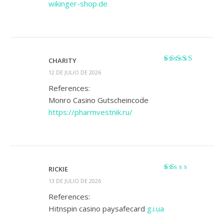
wikinger-shop.de
CHARITY
Valorado
12 DE JULIO DE 2026
con
4
de 5
References:
Monro Casino Gutscheincode
https://pharmvestnik.ru/
RICKIE
Valorado
13 DE JULIO DE 2026
con
1
References:
de
Hitnspin casino paysafecard
g.i.ua
5