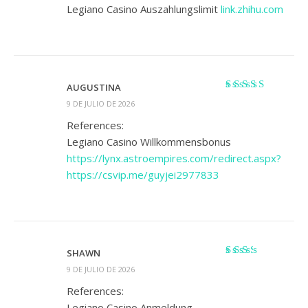
Legiano Casino Auszahlungslimit
link.zhihu.com
AUGUSTINA
Valorado con
5
9 DE JULIO DE 2026
de 5
References:
Legiano Casino Willkommensbonus
https://lynx.astroempires.com/redirect.aspx?
https://csvip.me/guyjei2977833
SHAWN
Valorado
9 DE JULIO DE 2026
con
2
de 5
References:
Legiano Casino Anmeldung