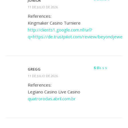
JUNIOR
Valorado con
5
11 DE JULIO DE 2026
de 5
References:
Kingmaker Casino Turniere
http://clients1.google.com.nf/url?
q=https://de.trustpilot.com/review/beyondjewelle
GREGG
Valorado
11 DE JULIO DE 2026
con
1
References:
de
Legiano Casino Live Casino
5
quatrorodas.abril.com.br