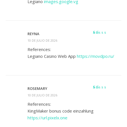
Legiano
images.google.vg
REYNA
Valorado
10 DE JULIO DE 2026
con
1
References:
de
Legiano Casino Web App
https://movdpo.ru/
5
ROSEMARY
Valorado
10 DE JULIO DE 2026
con
1
References:
de
KingMaker bonus code einzahlung
5
https://url.pixelx.one