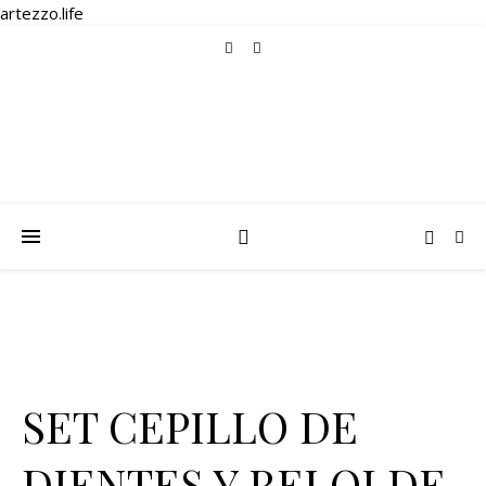
artezzo.life
SET CEPILLO DE
DIENTES Y RELOJ DE