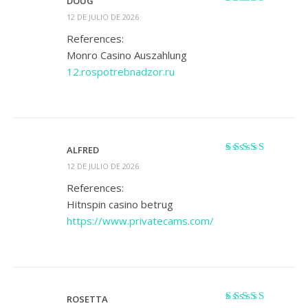
DOUG
Valorado
12 DE JULIO DE 2026
con
3
de
5
References:
Monro Casino Auszahlung
12.rospotrebnadzor.ru
ALFRED
Valorado
12 DE JULIO DE 2026
con
3
de
5
References:
Hitnspin casino betrug
https://www.privatecams.com/
ROSETTA