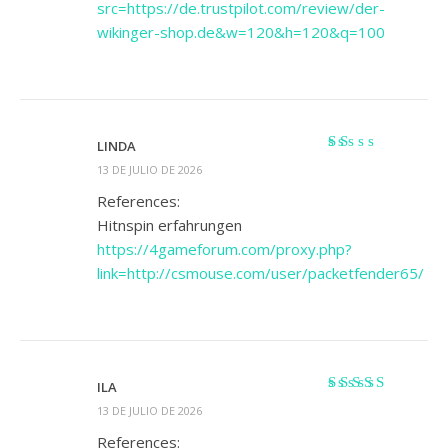
src=https://de.trustpilot.com/review/der-
wikinger-shop.de&w=120&h=120&q=100
LINDA
Valorado
13 DE JULIO DE 2026
con
1
References:
de
Hitnspin erfahrungen
5
https://4gameforum.com/proxy.php?
link=http://csmouse.com/user/packetfender65/
ILA
Valorado con
5
13 DE JULIO DE 2026
de 5
References: