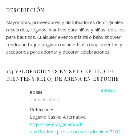
DESCRIPCIÓN
Mayoristas, proveedores y distribuidores de originales
recuerdos, regalos infantiles para niños y niñas, detalles
para bautizos. Cualquier evento infantil o baby shower
tendrá un toque original con nuestros complementos y
accesorios para adornar y decorar celebraciones.
133 VALORACIONES EN
SET CEPILLO DE
DIENTES Y RELOJ DE ARENA EN ESTUCHE
ROBIN
Valorado
9 DE JULIO DE 2026
con
2
de 5
References:
Legiano Casino Alternative
http://cse.google.am/url?
sa=t&url=http://itapipo.ca/audreaison7102