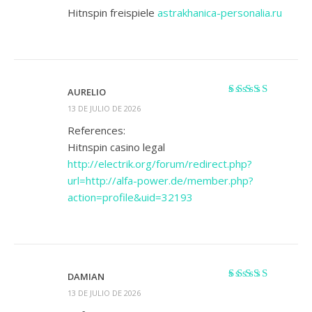
Hitnspin freispiele
astrakhanica-personalia.ru
AURELIO
Valorado
13 DE JULIO DE 2026
con
4
de 5
References:
Hitnspin casino legal
http://electrik.org/forum/redirect.php?
url=http://alfa-power.de/member.php?
action=profile&uid=32193
DAMIAN
Valorado
13 DE JULIO DE 2026
con
4
de 5