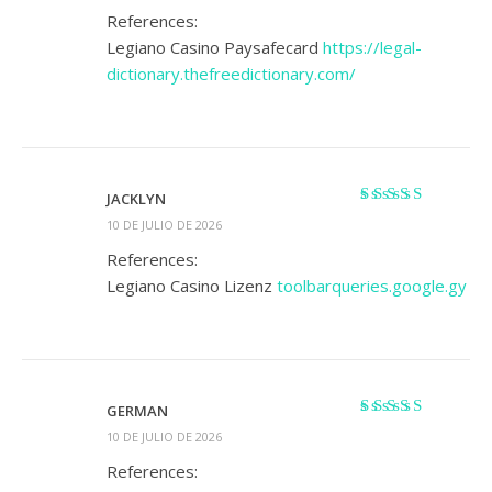
References:
Legiano Casino Paysafecard
https://legal-
dictionary.thefreedictionary.com/
JACKLYN
Valorado
10 DE JULIO DE 2026
con
3
de
5
References:
Legiano Casino Lizenz
toolbarqueries.google.gy
GERMAN
Valorado con
5
10 DE JULIO DE 2026
de 5
References: