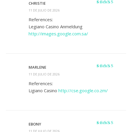
CHRISTIE
Valorado
11 DE JULIO DE 2026
con
3
de
5
References:
Legiano Casino Anmeldung
http://images.google.com.sa/
MARLENE
Valorado
11 DE JULIO DE 2026
con
4
de 5
References:
Ligiano Casino
http://cse.google.co.zm/
EBONY
Valorado
11 DE JULIO DE 2026