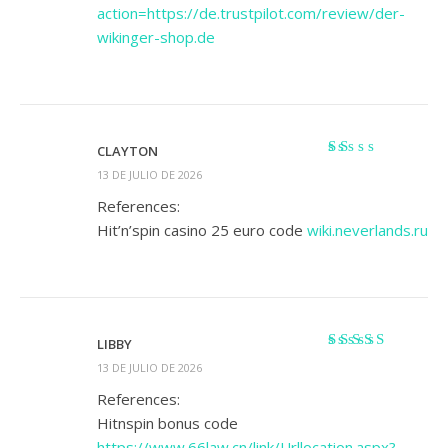
action=https://de.trustpilot.com/review/der-
wikinger-shop.de
CLAYTON
Valorado
13 DE JULIO DE 2026
con
1
References:
de
Hit’n’spin casino 25 euro code
wiki.neverlands.ru
5
LIBBY
Valorado
13 DE JULIO DE 2026
con
3
de
5
References:
Hitnspin bonus code
https://www.66law.cn/link/Urllocation.aspx?